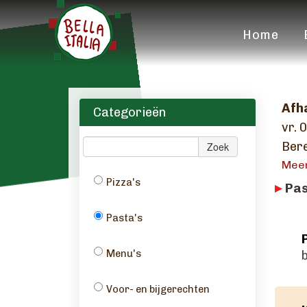
Home
Afh
Categorieën
vr. 
Bere
Zoek
Mee
Pizza's
Pas
Pasta's
Menu's
Voor- en bijgerechten