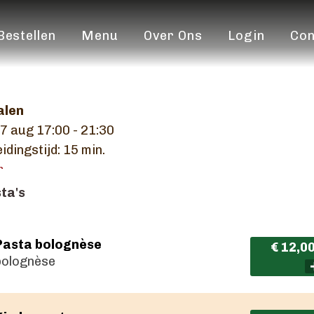
Bestellen
Menu
Over Ons
Login
Con
alen
07 aug
17:00 - 21:30
idingstijd: 15 min.
r
ta's
Pasta bolognèse
€ 12,0
bolognèse